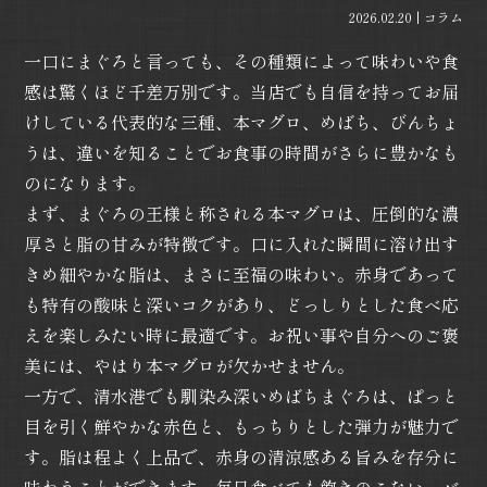
2026.02.20
コラム
一口にまぐろと言っても、その種類によって味わいや食
感は驚くほど千差万別です。当店でも自信を持ってお届
けしている代表的な三種、本マグロ、めばち、びんちょ
うは、違いを知ることでお食事の時間がさらに豊かなも
のになります。
まず、まぐろの王様と称される本マグロは、圧倒的な濃
厚さと脂の甘みが特徴です。口に入れた瞬間に溶け出す
きめ細やかな脂は、まさに至福の味わい。赤身であって
も特有の酸味と深いコクがあり、どっしりとした食べ応
えを楽しみたい時に最適です。お祝い事や自分へのご褒
美には、やはり本マグロが欠かせません。
一方で、清水港でも馴染み深いめばちまぐろは、ぱっと
目を引く鮮やかな赤色と、もっちりとした弾力が魅力で
す。脂は程よく上品で、赤身の清涼感ある旨みを存分に